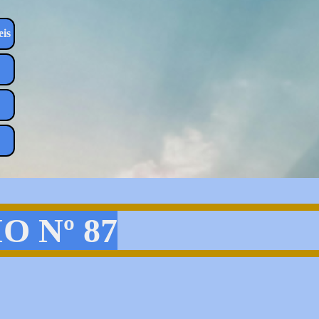
eis
▼
▼
IO Nº 87