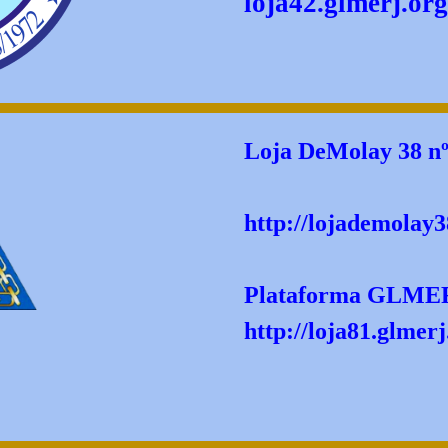
loja42.glmerj.org
Loja DeMolay 38 nº
http://lojademolay3
Plataforma GLME
http://loja81.glmerj