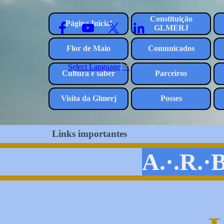
Ir para o conteúdo
Constituição
Página Inicial
GLMERJ
Flor de Maio
Comunicados
Select Language
▼
Cultura e saber
Parceiros
Visita da Glmerj
Posses
Links importantes
A.·.R.·