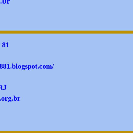
.br
 81
881.blogspot.com/
RJ
.org.br