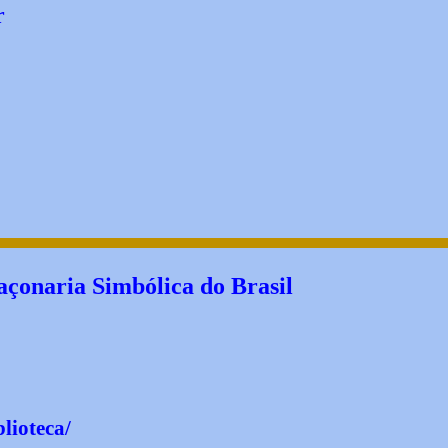
r
çonaria Simbólica do Brasil
blioteca/